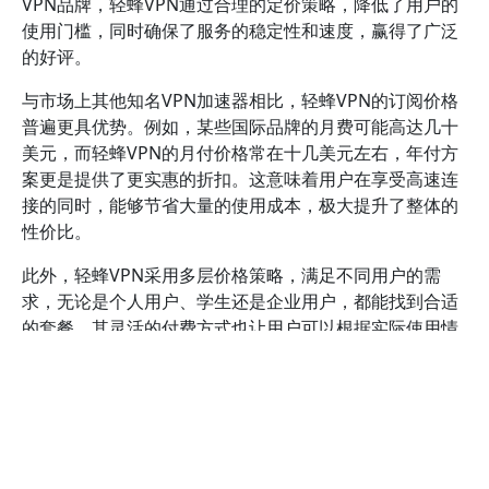
VPN品牌，轻蜂VPN通过合理的定价策略，降低了用户的
使用门槛，同时确保了服务的稳定性和速度，赢得了广泛
的好评。
与市场上其他知名VPN加速器相比，轻蜂VPN的订阅价格
普遍更具优势。例如，某些国际品牌的月费可能高达几十
美元，而轻蜂VPN的月付价格常在十几美元左右，年付方
案更是提供了更实惠的折扣。这意味着用户在享受高速连
接的同时，能够节省大量的使用成本，极大提升了整体的
性价比。
此外，轻蜂VPN采用多层价格策略，满足不同用户的需
求，无论是个人用户、学生还是企业用户，都能找到合适
的套餐。其灵活的付费方式也让用户可以根据实际使用情
况选择月付、季付或年付，避免了不必要的浪费。相较于
一些套餐限制多、价格高昂的竞争对手，轻蜂VPN在价格
上的弹性更大，为用户提供了极佳的经济实惠。
值得一提的是，轻蜂VPN还经常推出各种优惠活动和促销
套餐，例如节假日折扣、学生专享优惠等，进一步降低了