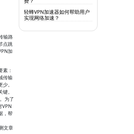
费？
轻蜂VPN加速器如何帮助用户
实现网络加速？
传输路
节点跳
PN加
要素：
域传输
更少。
关键。
景。为了
VPN
据，帮
N评测文章