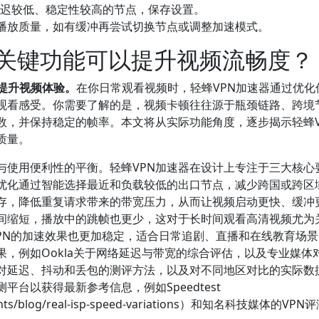
延迟较低、稳定性较高的节点，保存设置。
试播放质量，如有缓冲再尝试切换节点或调整加速模式。
些关键功能可以提升视频流畅度？
提升视频体验。
在你日常观看视频时，轻蜂VPN加速器通过优化
观看感受。你需要了解的是，视频卡顿往往源于瓶颈链路、跨境
数，并保持稳定的帧率。本文将从实际功能角度，逐步揭示轻蜂V
质量。
与使用便利性的平衡。轻蜂VPN加速器在设计上专注于三大核心
优化通过智能选择最近和负载较低的出口节点，减少跨国或跨区
存，降低重复请求带来的带宽压力，从而让视频启动更快、缓冲
间缩短，播放中的跳帧也更少，这对于长时间观看高清视频尤为
PN的加速效果也更加稳定，适合日常追剧、直播和在线教育场
，例如Ookla关于网络延迟与带宽的综合评估，以及专业媒体对
对延迟、抖动和丢包的测评方法，以及对不同地区对比的实际数
台以获得最新参考信息，例如Speedtest
insights/blog/real-isp-speed-variations）和知名科技媒体的VP